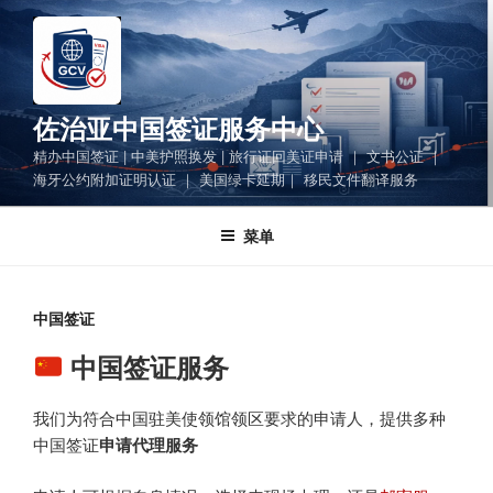
跳
至
内
容
佐治亚中国签证服务中心
精办中国签证 | 中美护照换发 | 旅行证回美证申请 ｜ 文书公证 ｜
海牙公约附加证明认证 ｜ 美国绿卡延期｜ 移民文件翻译服务
菜单
中国签证
中国签证服务
我们为符合中国驻美使领馆领区要求的申请人，提供多种
中国签证
申请代理服务