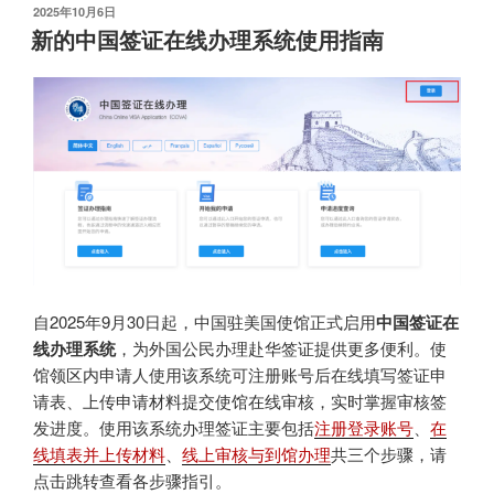
发
2025年10月6日
布
新的中国签证在线办理系统使用指南
于
自2025年9月30日起，中国驻美国使馆正式启用
中国签证在
线办理系统
，为外国公民办理赴华签证提供更多便利。使
馆领区内申请人使用该系统可注册账号后在线填写签证申
请表、上传申请材料提交使馆在线审核，实时掌握审核签
发进度。使用该系统办理签证主要包括
注册登录账号
、
在
线填表并上传材料
、
线上审核与到馆办理
共三个步骤，请
点击跳转查看各步骤指引。