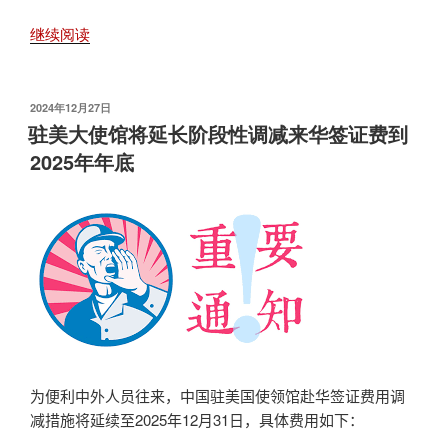
“新
继续阅读
的
中
国
发
2024年12月27日
布
签
驻美大使馆将延长阶段性调减来华签证费到
于
证
2025年年底
在
线
办
理
系
统
使
用
指
南”
为便利中外人员往来，中国驻美国使领馆赴华签证费用调
减措施将延续至
2025
年
12
月
31
日，具体费用如下：