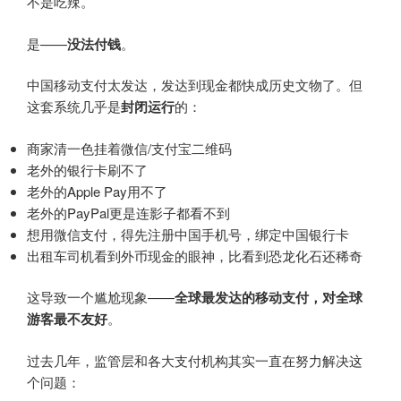
不是吃辣。
是——
没法付钱
。
中国移动支付太发达，发达到现金都快成历史文物了。但
这套系统几乎是
封闭运行
的：
商家清一色挂着微信/支付宝二维码
老外的银行卡刷不了
老外的
Apple Pay
用不了
老外的PayPal更是连影子都看不到
想用微信支付，得先注册中国手机号，绑定中国银行卡
出租车司机看到外币现金的眼神，比看到恐龙化石还稀奇
这导致一个尴尬现象——
全球最发达的移动支付，对全球
游客最不友好
。
过去几年，监管层和各大支付机构其实一直在努力解决这
个问题：