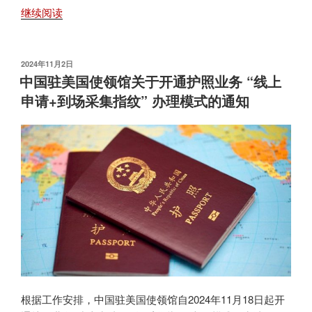
“驻
继续阅读
美
大
使
发
2024年11月2日
布
馆
中国驻美国使领馆关于开通护照业务 “线上
于
将
申请+到场采集指纹” 办理模式的通知
延
长
阶
段
性
调
减
来
华
签
证
费
根据工作安排，中国驻美国使领馆自2024年11月18日起开