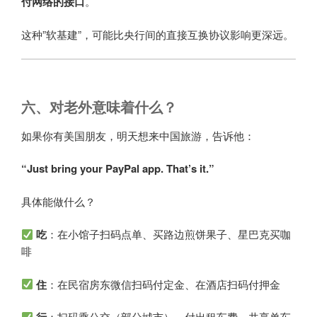
付网络的接口
。
这种”软基建”，可能比央行间的直接互换协议影响更深远。
六、对老外意味着什么？
如果你有美国朋友，明天想来中国旅游，告诉他：
“Just bring your PayPal app. That’s it.”
具体能做什么？
吃
：在小馆子扫码点单、买路边煎饼果子、星巴克买咖
啡
住
：在民宿房东微信扫码付定金、在酒店扫码付押金
：扫码乘公交（部分城市）、付出租车费、共享单车