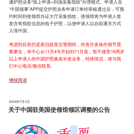
到
通护照业务“线上申请+到场采集指纹”办理模式。申请人在
2025
“中国领事”APP提交护照业务申请订单经审核通过后，可预
年
约时间到使领馆办证大厅采集指纹。使领馆将为申请人签
年
发含有指纹信息的电子护照，以便申请人以自助通关方式
底”
入境中国。
考虑到目前仍是新旧政策交替期间，尚有许多操作细节需
要磨合，本中心从11月4号开始到11月底，暂不接受16周岁
以上申请人的中国护照换发补发业务，特殊情况，请与我
们中心电话/微信联系。
“中
继续阅读
国
驻
美
发
2024年7月1日
布
国
关于中国驻美国使领馆领区调整的公告
于
使
领
馆