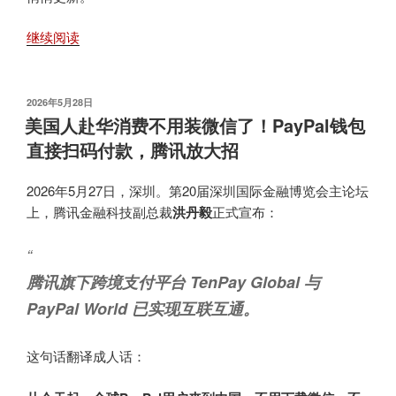
“中
继续阅读
国
签
证
发
2026年5月28日
布
页
美国人赴华消费不用装微信了！PayPal钱包
于
“换
直接扫码付款，腾讯放大招
新
装”
2026年5月27日，深圳。第20届深圳国际金融博览会主论坛
了！”
上，
腾讯金融科技
副总裁
洪丹毅
正式宣布：
“
腾讯旗下跨境支付平台 TenPay Global 与
PayPal World 已实现互联互通。
这句话翻译成人话：