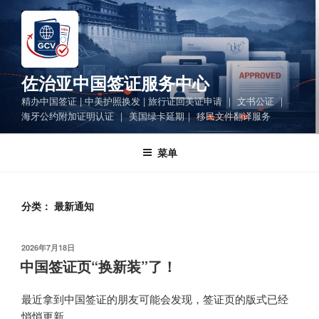
跳
至
内
容
佐治亚中国签证服务中心
精办中国签证 | 中美护照换发 | 旅行证回美证申请 ｜ 文书公证 ｜
海牙公约附加证明认证 ｜ 美国绿卡延期｜ 移民文件翻译服务
菜单
分类：
最新通知
发
2026年7月18日
布
中国签证页“换新装”了！
于
最近拿到中国签证的朋友可能会发现，签证页的版式已经
悄悄更新。