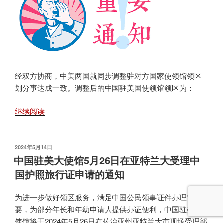
关
于
开
通
护
照
经双方协商，中美两国就同步调整驻对方国家使领馆领区
业
划分事达成一致。调整后的中国驻美国使领馆领区为：
务
“线
“关
继续阅读
上
于
申
中
请
国
+到
发
2024年5月14日
布
驻
中国驻美大使馆5月26日在亚特兰大受理中
场
于
美
国护照旅行证申请的通知
采
国
集
使
指
为进一步做好领区服务，满足中国公民领事证件办理需
领
纹”
要，为部分年长和年幼申请人提供办证便利，中国驻美国
馆
办
使馆将于2024年5月26日在佐治亚州亚特兰大市现场受理部