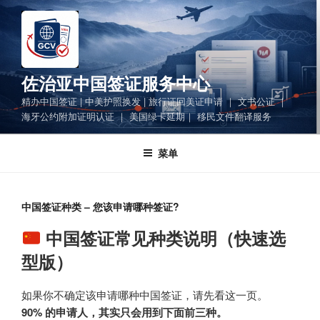
跳
至
内
容
佐治亚中国签证服务中心
精办中国签证 | 中美护照换发 | 旅行证回美证申请 ｜ 文书公证 ｜
海牙公约附加证明认证 ｜ 美国绿卡延期｜ 移民文件翻译服务
菜单
中国签证种类 – 您该申请哪种签证?
中国签证常见种类说明（快速选
型版）
如果你不确定该申请哪种中国签证，请先看这一页。
90% 的申请人，其实只会用到下面前三种。