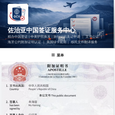
跳
至
内
容
佐治亚中国签证服务中心
精办中国签证 | 中美护照换发 | 旅行证回美证申请 ｜ 文书公证 ｜
海牙公约附加证明认证 ｜ 美国绿卡延期｜ 移民文件翻译服务
菜单