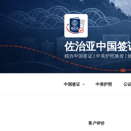
跳
至
内
容
佐治亚中国签
精办中国签证 | 中美护照换发 
中国签证
中美护照
公
客户评价