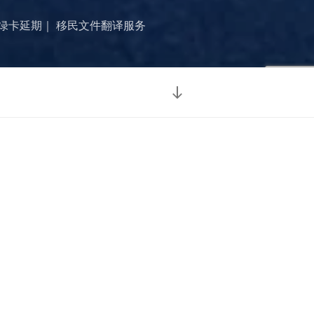
美国绿卡延期｜ 移民文件翻译服务
向
下
滚
动
到
内
容