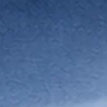
跳
至
内
容