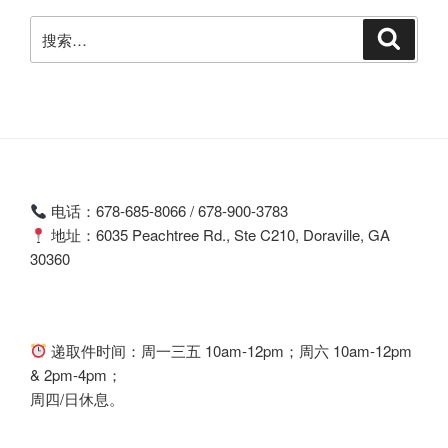
共
搜
搜
和
索
索：
国
外
交
部、
国
家
电话：678-685-8066 / 678-900-3783
移
地址：6035 Peachtree Rd., Ste C210, Doraville, GA
民
30360
管
理
局
关
递取件时间：周一三五 10am-12pm；周六 10am-12pm
于
& 2pm-4pm；
允
周四/日休息。
许
持