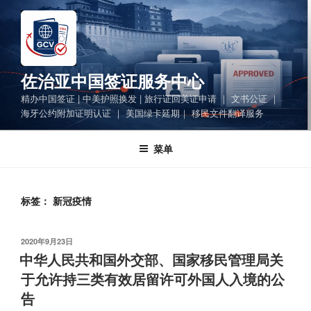
跳
至
内
容
佐治亚中国签证服务中心
精办中国签证 | 中美护照换发 | 旅行证回美证申请 ｜ 文书公证 ｜
海牙公约附加证明认证 ｜ 美国绿卡延期｜ 移民文件翻译服务
菜单
标签：
新冠疫情
发
2020年9月23日
布
中华人民共和国外交部、国家移民管理局关
于
于允许持三类有效居留许可外国人入境的公
告