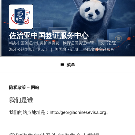
跳
至
内
容
佐治亚中国签证服务中心
精办中国签证 | 中美护照换发 | 旅行证回美证申请 ｜ 文书公证 ｜
海牙公约附加证明认证 ｜ 美国绿卡延期｜ 移民文件翻译服务
菜单
隐私政策 – 网站
我们是谁
我们的站点地址是：http://georgiachinesevisa.org。