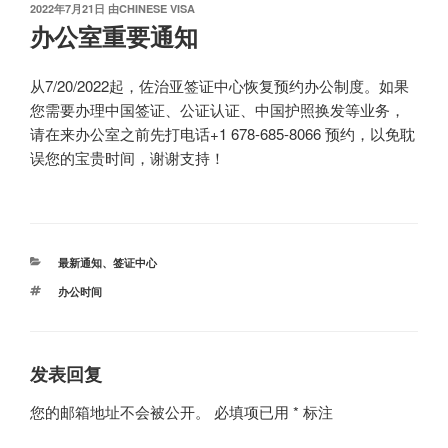
发
2022年7月21日
由
CHINESE VISA
布
办公室重要通知
于
从7/20/2022起，佐治亚签证中心恢复预约办公制度。如果
您需要办理中国签证、公证认证、中国护照换发等业务，
请在来办公室之前先打电话+1 678-685-8066 预约，以免耽
误您的宝贵时间，谢谢支持！
分
最新通知
、
签证中心
类
标
办公时间
签
发表回复
您的邮箱地址不会被公开。
必填项已用
*
标注