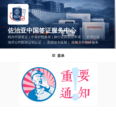
跳
至
内
容
佐治亚中国签证服务中心
精办中国签证 | 中美护照换发 | 旅行证回美证申请 ｜ 文书公证 ｜
海牙公约附加证明认证 ｜ 美国绿卡延期｜ 移民文件翻译服务
菜单