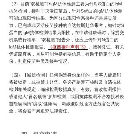
（2）目前“双检测”中IgM抗体检测主要为针对S蛋白的IgM
抗体检测，接种非灭活疫苗后，针对S蛋白的IgM抗体检测
可能出现阳性结果。为区分出现阳性系接种还是感染所
致，已完成非灭活疫苗接种的自达拉斯赴华乘客，如针对S
蛋白的IgM抗体检测结果为阳性，在申请健康码时，除提交
机票或行程单、“双检测”报告外，还应上传针对N蛋白的
IgM抗体检测报告、
《疫苗接种声明书》
、接种凭证。有关
凭证应真实，且尽可能包括必要信息，有助于确定个人身
份，判定疫苗种类及接种情况。
（四）【诚信检测】任何伪造身份采样的，当事人健康码
将被锁定，或被禁止赴华。务必严格遵守核酸及血清抗体
检测相关规定，确保检测数据真实、有效。篡改检测报告
或请他人“冒名顶替”参加检测，或因抗体检测不合格接种疫
苗隐瞒病情“骗取”健康码，均涉嫌以危险方法危害公共安
全，将会被严肃追究法律责任。