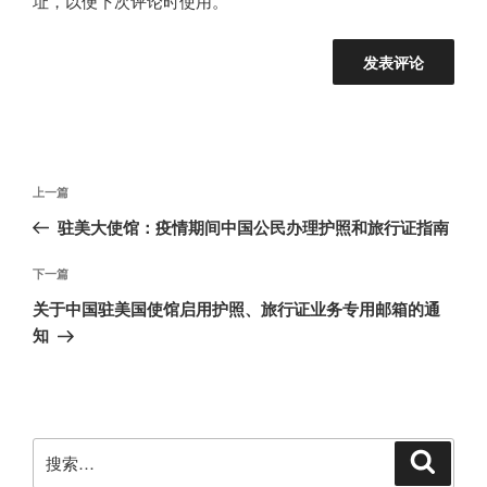
址，以便下次评论时使用。
文
上
上一篇
章
一
驻美大使馆：疫情期间中国公民办理护照和旅行证指南
导
篇
航
文
下
下一篇
章
一
关于中国驻美国使馆启用护照、旅行证业务专用邮箱的通
篇
知
文
章
搜
搜
索
索：