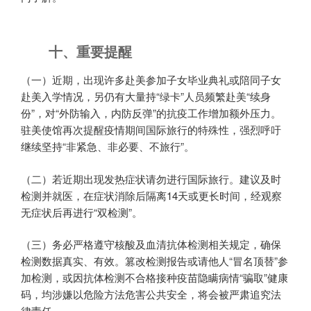
十、重要提醒
（一）近期，出现许多赴美参加子女毕业典礼或陪同子女
赴美入学情况，另仍有大量持“绿卡”人员频繁赴美“续身
份”，对“外防输入，内防反弹”的抗疫工作增加额外压力。
驻美使馆再次提醒疫情期间国际旅行的特殊性，强烈呼吁
继续坚持“非紧急、非必要、不旅行”。
（二）若近期出现发热症状请勿进行国际旅行。建议及时
检测并就医，在症状消除后隔离14天或更长时间，经观察
无症状后再进行“双检测”。
（三）务必严格遵守核酸及血清抗体检测相关规定，确保
检测数据真实、有效。篡改检测报告或请他人“冒名顶替”参
加检测，或因抗体检测不合格接种疫苗隐瞒病情“骗取”健康
码，均涉嫌以危险方法危害公共安全，将会被严肃追究法
律责任。