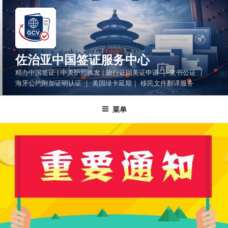
跳
至
内
容
佐治亚中国签证服务中心
精办中国签证 | 中美护照换发 | 旅行证回美证申请 ｜ 文书公证 ｜
海牙公约附加证明认证 ｜ 美国绿卡延期｜ 移民文件翻译服务
菜单