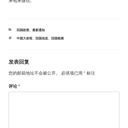
来电来微信。
分
回国政策
、
最新通知
类
标
中国大使馆
、
回国信息
、
回国检测
签
发表回复
您的邮箱地址不会被公开。
必填项已用
*
标注
评论
*