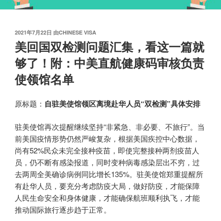
发
2021年7月22日
由
CHINESE VISA
布
美回国双检测问题汇集，看这一篇就
于
够了！附：中美直航健康码审核负责
使领馆名单
原标题：
自驻美使馆领区离境赴华人员“双检测”具体安排
驻美使馆再次提醒继续坚持“非紧急、非必要、不旅行”。当
前美国疫情形势仍然严峻复杂，根据美国疾控中心数据，
尚有52%民众未完全接种疫苗，即使完整接种两剂疫苗人
员，仍不断有感染报道，同时变种病毒感染层出不穷，过
去两周全美确诊病例同比增长135%。驻美使馆郑重提醒所
有赴华人员，要充分考虑防疫大局，做好防疫，才能保障
人民生命安全和身体健康，才能确保航班顺利执飞，才能
推动国际旅行逐步趋于正常。