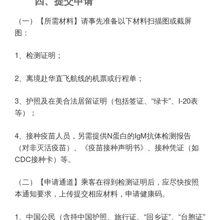
四、提交申请
（一）【所需材料】请事先准备以下材料扫描图或截屏
图：
1、检测证明；
2、离境赴华直飞航线的机票或行程单；
3、护照及在美合法居留证明（包括签证、“绿卡”、I-20表
等）；
4、接种疫苗人员，另需提供N蛋白的IgM抗体检测报告
（对非灭活疫苗）、《疫苗接种声明书》、接种凭证（如
CDC接种卡）等。
（二）【申请通道】乘客在得到检测证明后，应尽快按照
本通知要求，上传提交相应材料，申请健康码。
1、中国公民（含持中国护照、旅行证、“回乡证”、“台胞证”